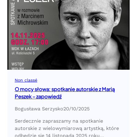
Non classé
O mocy słowa: spotkanie autorskie z Marią
Peszek – zapowiedź
Bogusława Serzysko
20/10/2025
Serdecznie zapraszamy na spotkanie
autorskie z wielowymiarową artystką, które
odbędzie się 14 listopada 2025 roku…