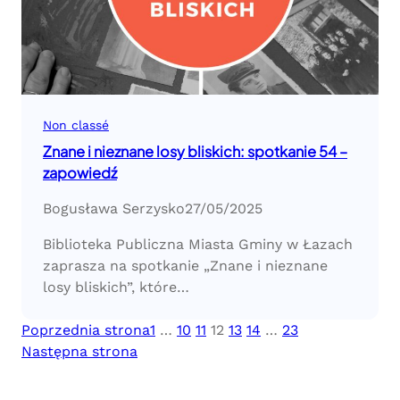
Non classé
Znane i nieznane losy bliskich: spotkanie 54 –
zapowiedź
Bogusława Serzysko
27/05/2025
Biblioteka Publiczna Miasta Gminy w Łazach
zaprasza na spotkanie „Znane i nieznane
losy bliskich”, które…
Poprzednia strona
1
…
10
11
12
13
14
…
23
Następna strona