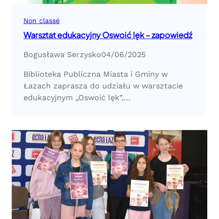
Non classé
Warsztat edukacyjny Oswoić lęk – zapowiedź
Bogusława Serzysko
04/06/2025
Biblioteka Publiczna Miasta i Gminy w
Łazach zaprasza do udziału w warsztacie
edukacyjnym „Oswoić lęk”,…