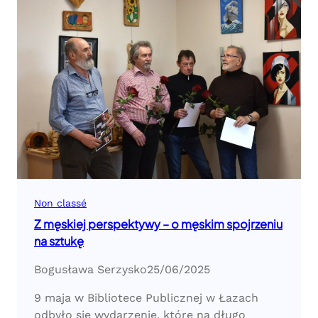
Non classé
Z męskiej perspektywy – o męskim spojrzeniu
na sztukę
Bogusława Serzysko
25/06/2025
9 maja w Bibliotece Publicznej w Łazach
odbyło się wydarzenie, które na długo