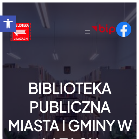
Przejdź
do
Otwórz pasek narzędzi
treści
BIBLIOTEKA
PUBLICZNA
MIASTA I GMINY W