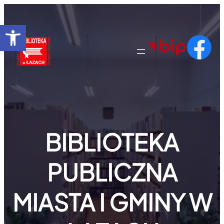
Przejdź
do
Otwórz pasek narzędzi
treści
BIBLIOTEKA
PUBLICZNA
MIASTA I GMINY W