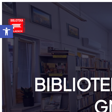
Przejdź
do
treści
Otwórz pasek narzędzi
BIBLIOTE
G