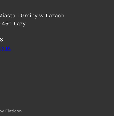
 Miasta i Gminy w Łazach
2-450 Łazy
08
y.pl
 by Flaticon