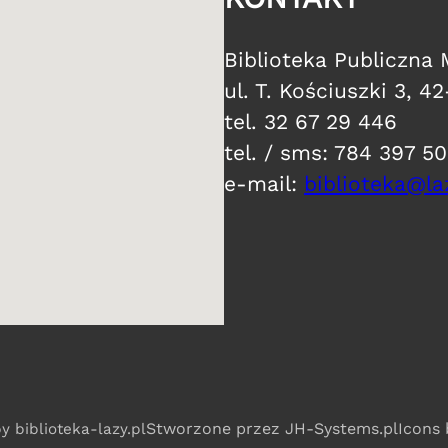
​Biblioteka Publiczna
ul. T. Kościuszki 3, 4
tel. 32 67 29 446
tel. / sms: 784 397 5
e-mail:
biblioteka@laz
Stworzone przez JH-Systems.pl​
​Icons
by biblioteka-lazy.pl