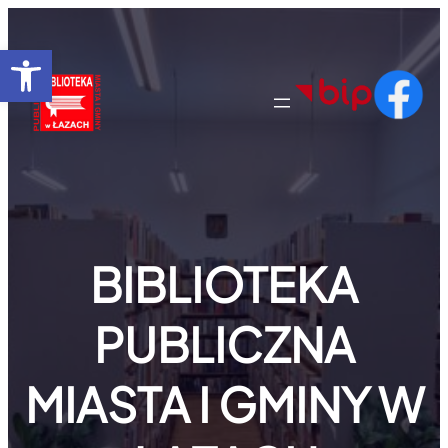
Przejdź
do
Otwórz pasek narzędzi
treści
BIBLIOTEKA
PUBLICZNA
MIASTA I GMINY W