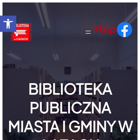
Przejdź
do
Otwórz pasek narzędzi
treści
BIBLIOTEKA
PUBLICZNA
MIASTA I GMINY W