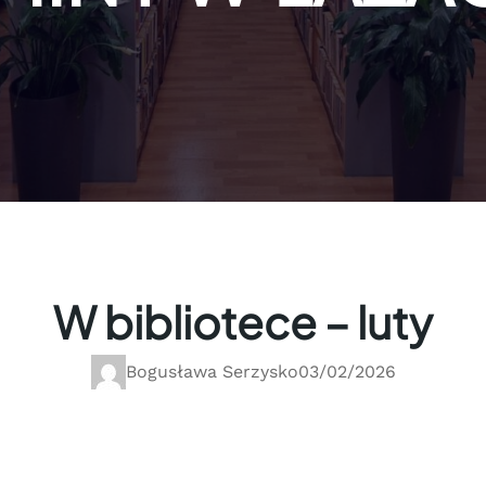
W bibliotece – luty
Bogusława Serzysko
03/02/2026