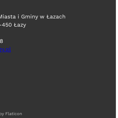
 Miasta i Gminy w Łazach
2-450 Łazy
08
y.pl
 by Flaticon