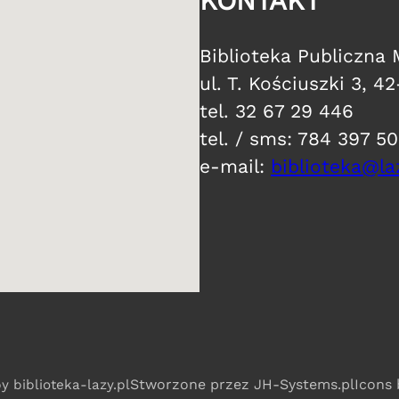
KONTAKT
​Biblioteka Publiczna
ul. T. Kościuszki 3, 4
tel. 32 67 29 446
tel. / sms: 784 397 5
e-mail:
biblioteka@laz
Stworzone przez JH-Systems.pl​
​Icons
by biblioteka-lazy.pl