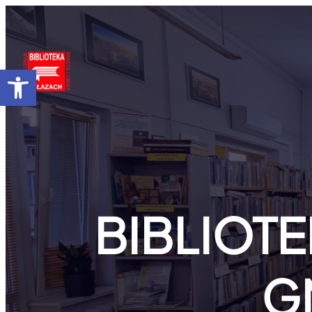
Przejdź
do
treści
Otwórz pasek narzędzi
BIBLIOTE
G