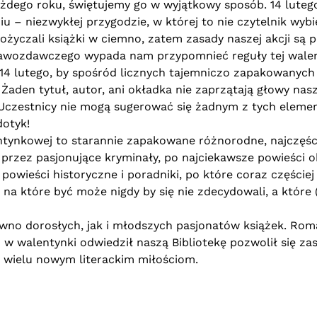
 każdego roku, świętujemy go w wyjątkowy sposób. 14 luteg
 – niezwykłej przygodzie, w której to nie czytelnik wybier
ypożyczali książki w ciemno, zatem zasady naszej akcji 
prawozdawczego wypada nam przypomnieć reguły tej walent
14 lutego, by spośród licznych tajemniczo zapakowanych k
Żaden tytuł, autor, ani okładka nie zaprzątają głowy nas
. Uczestnicy nie mogą sugerować się żadnym z tych elemen
dotyk!
tynkowej to starannie zapakowane różnorodne, najczęście
, przez pasjonujące kryminały, po najciekawsze powieśc
powieści historyczne i poradniki, po które coraz częściej 
, na które być może nigdy by się nie zdecydowali, a które 
ówno dorosłych, jak i młodszych pasjonatów książek. Ro
to w walentynki odwiedził naszą Bibliotekę pozwolił się
k wielu nowym literackim miłościom.