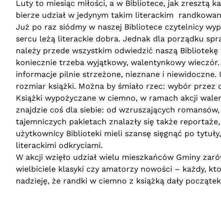
Luty to miesiąc miłości, a w Bibliotece, jak zresztą
bierze udział w jedynym takim literackim randkowaniu
Już po raz siódmy w naszej Bibliotece czytelnicy w
sercu leżą literackie dobra. Jednak dla porządku s
należy przede wszystkim odwiedzić naszą Bibliotekę 
koniecznie trzeba wyjątkowy, walentynkowy wieczór. 
informacje pilnie strzeżone, nieznane i niewidoczne
rozmiar książki. Można by śmiało rzec: wybór przez 
Książki wypożyczane w ciemno, w ramach akcji walen
znajdzie coś dla siebie: od wzruszających romansów
tajemniczych pakietach znalazły się także reportaże, 
użytkownicy Biblioteki mieli szansę sięgnąć po tytuły
literackimi odkryciami.
W akcji wzięło udział wielu mieszkańców Gminy zar
wielbiciele klasyki czy amatorzy nowości – każdy, k
nadzieję, że randki w ciemno z książką dały począte