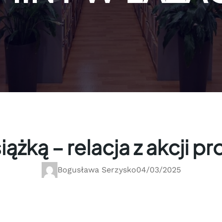
iążką – relacja z akcji 
Bogusława Serzysko
04/03/2025