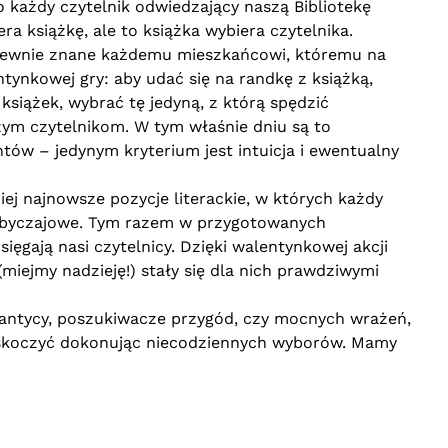
o każdy czytelnik odwiedzający naszą Bibliotekę
a książkę, ale to książka wybiera czytelnika.
są pewnie znane każdemu mieszkańcowi, któremu na
ynkowej gry: aby udać się na randkę z książką,
siążek, wybrać tę jedyną, z którą spędzić
zym czytelnikom. W tym właśnie dniu są to
tów – jedynym kryterium jest intuicja i ewentualny
j najnowsze pozycje literackie, w których każdy
i obyczajowe. Tym razem w przygotowanych
sięgają nasi czytelnicy. Dzięki walentynkowej akcji
(miejmy nadzieję!) stały się dla nich prawdziwymi
mantycy, poszukiwacze przygód, czy mocnych wrażeń,
 zaskoczyć dokonując niecodziennych wyborów. Mamy