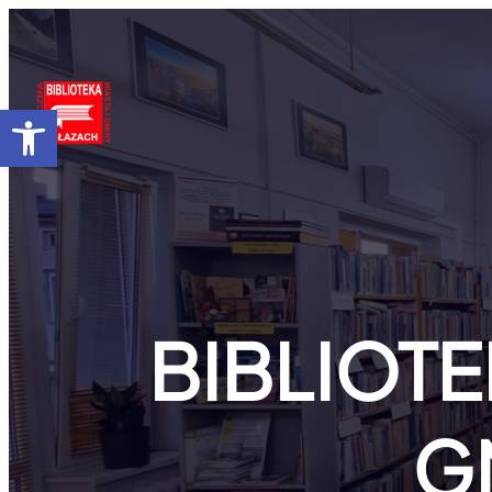
Przejdź
do
treści
Otwórz pasek narzędzi
BIBLIOTE
G