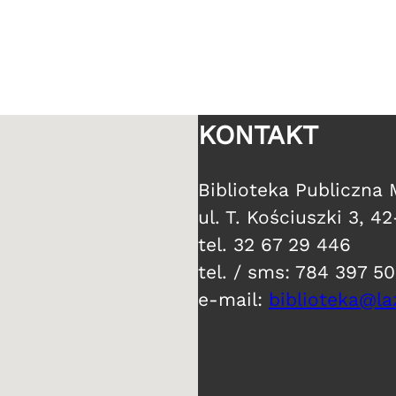
KONTAKT
​Biblioteka Publiczna
ul. T. Kościuszki 3, 4
tel. 32 67 29 446
tel. / sms: 784 397 5
e-mail:
biblioteka@laz