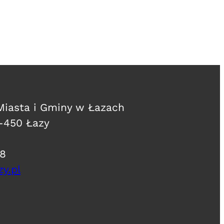
 Miasta i Gminy w Łazach
2-450 Łazy
08
y.pl