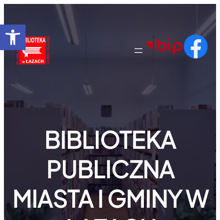
Przejdź
do
Otwórz pasek narzędzi
treści
BIBLIOTEKA
PUBLICZNA
MIASTA I GMINY W